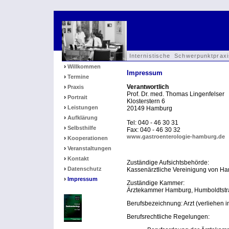
Internistische Schwerpunktpra
›
Willkommen
Impressum
›
Termine
›
Verantwortlich
Praxis
Prof. Dr. med. Thomas Lingenfelser
›
Portrait
Klosterstern 6
›
Leistungen
20149 Hamburg
›
Aufklärung
Tel: 040 - 46 30 31
›
Selbsthilfe
Fax: 040 - 46 30 32
www.gastroenterologie-hamburg.de
›
Kooperationen
›
Veranstaltungen
›
Kontakt
Zuständige Aufsichtsbehörde:
›
Datenschutz
Kassenärztliche Vereinigung von H
›
Impressum
Zuständige Kammer:
Ärztekammer Hamburg, Humboldtstr
Berufsbezeichnung: Arzt (verliehen 
Berufsrechtliche Regelungen: