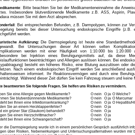
: Bitte beachten Sie bei der Medikamenteneinnahme die Anweis
Medikamente
ztes. Insbesondere blutverdünnende Medikamente z.B. ASS, Aspirin, Plav
adaxa müssen Sie mit dem Arzt absprechen.
: Bei entsprechenden Befunden, z.B. Darmpolypen, können zur Ver
onderfall
iegelung bereits bei dieser Untersuchung endoskopische Eingriffe (z.B.
rchgeführt werden.
Die Darmspiegelung ist heute eine Standardmethode
uristische Aufklärung:
gewandt. Bei Untersuchungen dieser Art können selten Komplikation
mplikationen werden mit einer Häufigkeit von 1:10.000 bis 1:20.000 
sbesondere bei Injektion eines Beruhigungsmittels auf, da diese M
islauffunktionen beeinträchtigen und Allergien auslösen können. Bei endosko
lypabtragung) besteht ein höheres Risiko, eine Blutung auszulösen oder di
rletzen. Nach einem endoskopischen Eingriff werden Sie anschließend ausfü
rhaltensweisen informiert. Ihr Reaktionsvermögen wird durch eine Beruhigu
inträchtigt. Während dieser Zeit dürfen Sie kein Fahrzeug steuern und keine
te beantworten Sie folgende Fragen. Sie helfen uns
Risiken zu vermindern.
en Sie eine Allergie gegen Medikamente?
O nein
O ja
O Welche?
hmen Sie blutverdünnnende Medikamente?
O nein
O ja
O Marcumar
teht bei Ihnen eine Infektionserkrankung?
O nein
O ja
O Hepatitis/H
den Sie an einem Herzklappenfehler?
O nein
O ja
d ein grüner Star (Glaukom) behandelt?
O nein
O ja
gen Sie einen Herzschrittmacher?
O nein
O ja
teht bei Ihnen eine Schwangerschaft?
O nein
O ja
r die Darmspiegelung wurde ich in einem persönlichen Gespräch ausführlich infor
gen über Risiken, Nebenwirkungen und Untersuchungsalternativen wurden mir bea