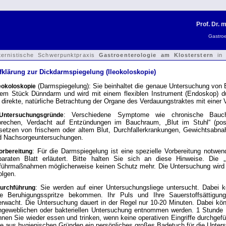
Prof. Dr. 
Gastroe
ternistische Schwerpunktpraxis
Gastroenterologie am Klosterstern
in 
fklärung zur Dickdarmspiegelung (Ileokoloskopie)
(Darmspiegelung): Sie beinhaltet die genaue Untersuchung von
leokoloskopie
nem Stück Dünndarm und wird mit einem flexiblen Instrument (Endoskop) dur
 direkte, natürliche Betrachtung der Organe des Verdauungstraktes mit einer
: Verschiedene Symptome wie chronische Bauchs
Untersuchungsgründe
brechen, Verdacht auf Entzündungen im Bauchraum, „Blut im Stuhl“ (posi
setzen von frischem oder altem Blut, Durchfallerkrankungen, Gewichtsabn
d Nachsorgeuntersuchungen.
: Für die Darmspiegelung ist eine spezielle Vorbereitung notwen
orbereitung
paraten Blatt erläutert. Bitte halten Sie sich an diese Hinweise. Die „P
führmaßnahmen möglicherweise keinen Schutz mehr. Die Untersuchung wird i
olgen.
: Sie werden auf einer Untersuchungsliege untersucht. Dabei
Durchführung
ne Beruhigungsspritze bekommen. Ihr Puls und Ihre Sauerstoffsättigung
erwacht. Die Untersuchung dauert in der Regel nur 10-20 Minuten. Dabei k
ingeweblichen oder bakteriellen Untersuchung entnommen werden. 1 Stunde
nnen Sie wieder essen und trinken, wenn keine operativen Eingriffe durchgef
te aus hygienischen Gründen ein persönliches großes Badetuch für die Unter