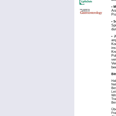
• 
Ar
Pr
• S
Sp
du
• J
an
Ko
in
Kre
Po
ve
Ve
bee
Bit
Hab
Ne
Bes
Lei
Wir
Tra
Bes
Übe
Fra