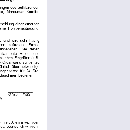
ungen des aufklärenden
ix, Marcumar, Xarelto,
meidung einer erneuten
eine Polypenabtragung)
 und wird sehr häufig
en auftreten. Ernste
angegeben. Sie treten
edikamente Atem- und
pischen Eingriffen (z.B.
e Organwand zu tief zu
hrlich über notwendige
ngsspritze für 24 Std.
 Maschinen bedienen.
____________
O Aspirin/ASS
IV
miert. Alle mir wichtigen
ntwortet. Ich willige in