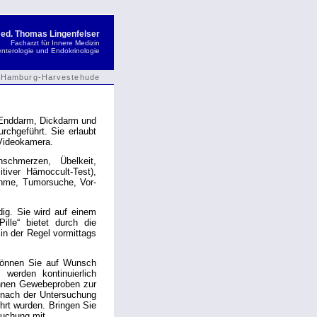
med. Thomas Lingenfelser
Facharzt für Innere Medizin
nterologie und Endokrinologie
Hamburg-Harvestehude
 Enddarm, Dickdarm und
chgeführt. Sie erlaubt
 Videokamera.
chmerzen, Übelkeit,
tiver Hämoccult-Test),
ahme, Tumorsuche, Vor-
dig. Sie wird auf einem
ille“ bietet durch die
n der Regel vormittags
 können Sie auf Wunsch
 werden kontinuierlich
önnen Gewebeproben zur
 nach der Untersuchung
ührt wurden.
Bringen Sie
suchung mit.