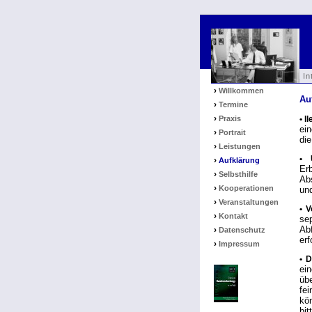
In
›
Willkommen
Au
›
Termine
›
Praxis
• I
ei
›
Portrait
die
›
Leistungen
• 
›
Aufklärung
Er
›
Selbsthilfe
Ab
›
Kooperationen
un
›
Veranstaltungen
• V
›
Kontakt
se
Ab
›
Datenschutz
erf
›
Impressum
• 
ei
üb
fe
kö
bit