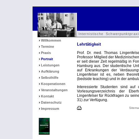
Internistische Schwerpunktpra
›
Willkommen
Lehrtätigkeit
›
Termine
›
Prof. Dr. med.
Thomas Lingenfelse
Praxis
Professor Mitglied der Medizinischen
›
Portrait
er seit dieser Zeit regelmäßig in 
›
Leistungen
Hamburg aus. Der studentische Unte
auf Erkrankungen der Verdauungs
›
Aufklärung
Lingenfelser ist es, neben theor
›
Selbsthilfe
(bedside teaching) und in der ambula
›
Kooperationen
Interessierte Studenten sind auf 
›
Veranstaltungen
Vorlesungsverzeichnis der Eberh
Lingenfelser für Rückfragen zu sein
›
Kontakt
31) zur Verfügung.
›
Datenschutz
Sitem
›
Impressum